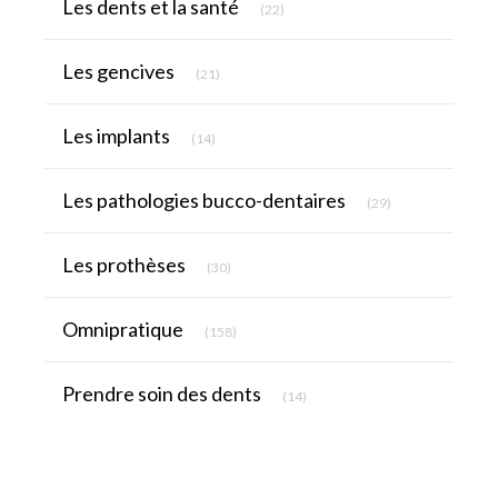
Les dents et la santé
(22)
Articles Count
Les gencives
(21)
Articles Count
Les implants
(14)
Articles Count
Les pathologies bucco-dentaires
(29)
Articles Count
Les prothèses
(30)
Articles Count
Omnipratique
(158)
Articles Count
Prendre soin des dents
(14)