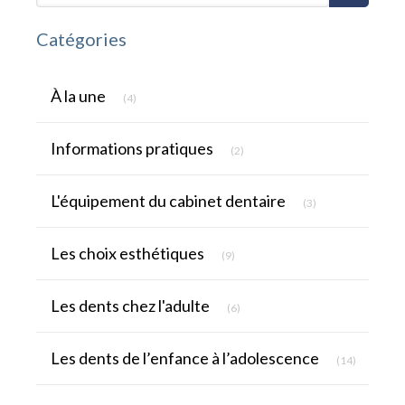
Catégories
Articles Count
À la une
(4)
Articles Count
Informations pratiques
(2)
Articles Count
L'équipement du cabinet dentaire
(3)
Articles Count
Les choix esthétiques
(9)
Articles Count
Les dents chez l'adulte
(6)
Articles C
Les dents de l’enfance à l’adolescence
(14)
Articles Count