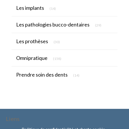
Articles Count
Les implants
(14)
Articles Count
Les pathologies bucco-dentaires
(29)
Articles Count
Les prothèses
(30)
Articles Count
Omnipratique
(158)
Articles Count
Prendre soin des dents
(14)
Liens