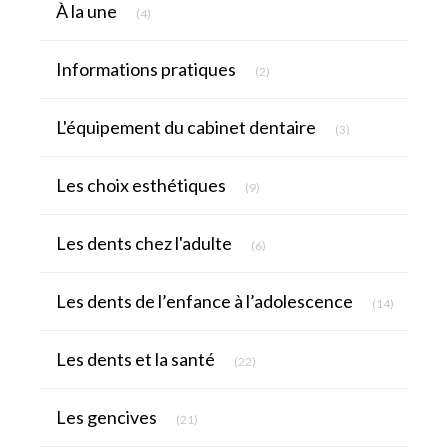
À la une
(4)
Articles Count
Informations pratiques
(2)
Articles Count
L'équipement du cabinet dentaire
(3)
Articles Count
Les choix esthétiques
(9)
Articles Count
Les dents chez l'adulte
(6)
Articles C
Les dents de l’enfance à l’adolescence
(14)
Articles Count
Les dents et la santé
(22)
Articles Count
Les gencives
(21)