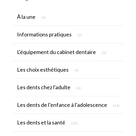
Articles Count
À la une
(4)
Articles Count
Informations pratiques
(2)
Articles Count
L'équipement du cabinet dentaire
(3)
Articles Count
Les choix esthétiques
(9)
Articles Count
Les dents chez l'adulte
(6)
Articles C
Les dents de l’enfance à l’adolescence
(14)
Articles Count
Les dents et la santé
(22)