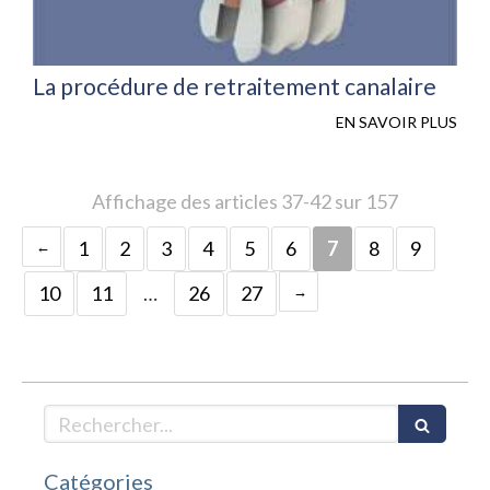
La procédure de retraitement canalaire
EN SAVOIR PLUS
Affichage des articles 37-42 sur 157
1
2
3
4
5
6
7
8
9
10
11
…
26
27
Rechercher
Catégories