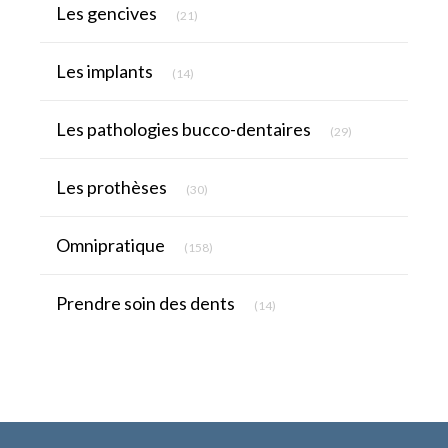
Articles Count
Les gencives
(21)
Articles Count
Les implants
(14)
Articles Count
Les pathologies bucco-dentaires
(29)
Articles Count
Les prothèses
(30)
Articles Count
Omnipratique
(158)
Articles Count
Prendre soin des dents
(14)